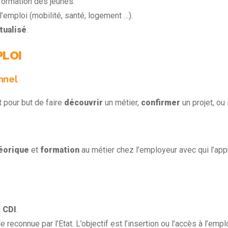
 formation des jeunes.
l’emploi (mobilité, santé, logement …).
tualisé
.
PLOI
nnel
 pour but de faire
découvrir
un métier,
confirmer
un projet, ou 
éorique
et
formation
au métier chez l’employeur avec qui l’app
u
CDI
.
 reconnue par l’Etat. L’objectif est l’insertion ou l’accès à l’emplo