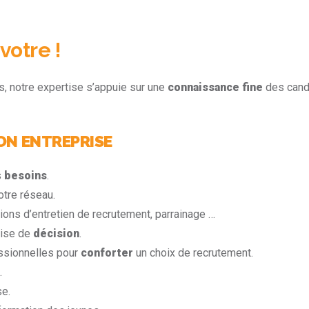
votre !
s, notre expertise s’appuie sur une
connaissance fine
des candi
ION ENTREPRISE
s
besoins
.
otre réseau.
ions d’entretien de recrutement, parrainage …
rise de
décision
.
ssionnelles pour
conforter
un choix de recrutement.
.
se.