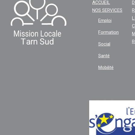
ACCUEIL
D
NOS SERVICES
R
L
Emploi
C
Formation
M
R
Social
Santé
Mobilité