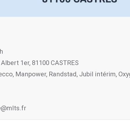
 h
. Albert 1er, 81100 CASTRES
decco, Manpower, Randstad, Jubil intérim, Oxy
e@mlts.fr