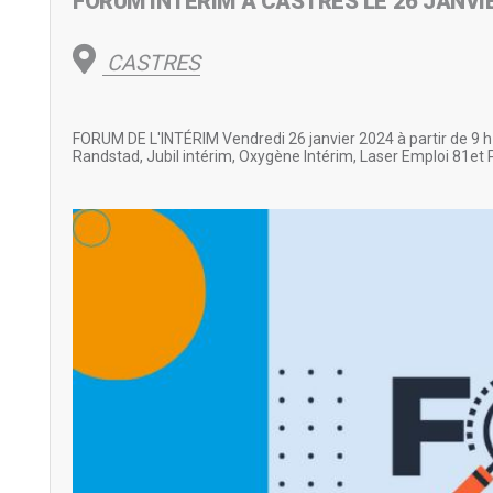
FORUM INTERIM A CASTRES LE 26 JANVI
CASTRES
FORUM DE L'INTÉRIM Vendredi 26 janvier 2024 à partir de 9 h
Randstad, Jubil intérim, Oxygène Intérim, Laser Emploi 81et