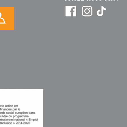
Tikto