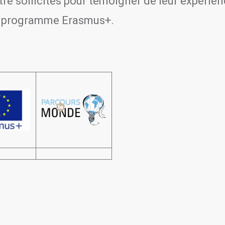
re sollicités pour témoigner de leur expérien
u programme Erasmus+.